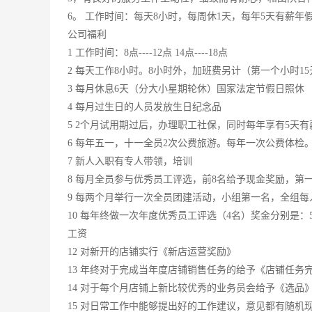
6。 工作时间：每天8小时，每周休1天，每年5天有薪年
公司福利
1 工作时间：8点----12点 14点----18点
2 每天工作8小时。8小时外，加班费另计（第一个小时15元
3 每月休息6天（分大小星期轮休）国家法定节假日照休
4 每月过生日的人员发放生日纪念品
5 2个月试用期过后，办理职工社保，同时每年享有5天有
6 每年五一，十一全员2次公费旅游。每年一次公费体检
7 新人入职有专人带领，培训
8 每月全员参与优秀员工评选，前8名给予现金奖励，第一名
9 每两个月举行一次全员团建活动，小组第一名，全组每人
10 每年终做一次年度优秀员工评选（4名）奖金分别是：5000
工资
12 对新开的店铺实行《新店运营奖励》
13 年终对于完成当年度店铺销售任务的给予《店铺任务
14 对于每个月店铺上新比较优秀的业务员会给予《选品
15 对日常工作中能够提出好的工作建议，意见都有随机